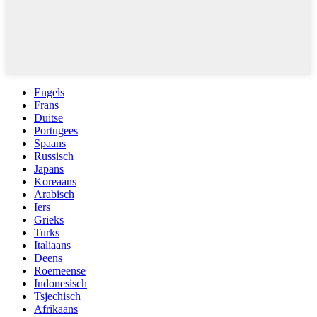
Engels
Frans
Duitse
Portugees
Spaans
Russisch
Japans
Koreaans
Arabisch
Iers
Grieks
Turks
Italiaans
Deens
Roemeense
Indonesisch
Tsjechisch
Afrikaans