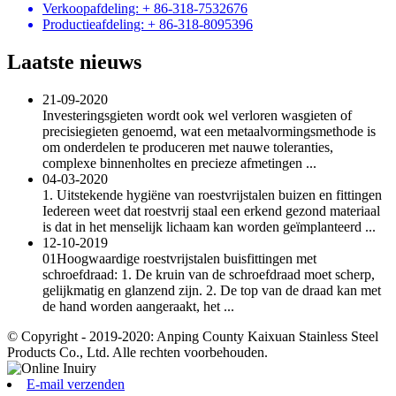
Verkoopafdeling: + 86-318-7532676
Productieafdeling: + 86-318-8095396
Laatste nieuws
21-09-2020
Investeringsgieten wordt ook wel verloren wasgieten of
precisiegieten genoemd, wat een metaalvormingsmethode is
om onderdelen te produceren met nauwe toleranties,
complexe binnenholtes en precieze afmetingen ...
04-03-2020
1. Uitstekende hygiëne van roestvrijstalen buizen en fittingen
Iedereen weet dat roestvrij staal een erkend gezond materiaal
is dat in het menselijk lichaam kan worden geïmplanteerd ...
12-10-2019
01Hoogwaardige roestvrijstalen buisfittingen met
schroefdraad: 1. De kruin van de schroefdraad moet scherp,
gelijkmatig en glanzend zijn. 2. De top van de draad kan met
de hand worden aangeraakt, het ...
© Copyright - 2019-2020: Anping County Kaixuan Stainless Steel
Products Co., Ltd. Alle rechten voorbehouden.
E-mail verzenden