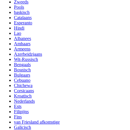
Zweeds
Pools
baskisch
Catalaans
Esperanto
Hindi
Lao
Albanees
Amhaars
Armeens
Azerbeidzjaans
Wit-Russisch
Bengaals
Bosnisch
Bulgaars
Cebuano
Chichewa
Corsicaans
Kroatisch
Nederlands
Ests
Filipijns
Fins
van Friesland afkomstige
Galicisch