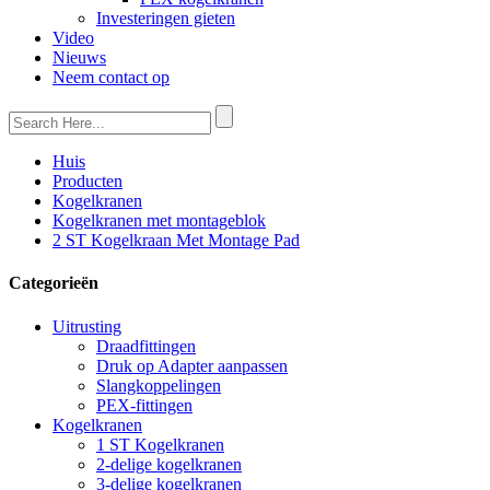
Investeringen gieten
Video
Nieuws
Neem contact op
Huis
Producten
Kogelkranen
Kogelkranen met montageblok
2 ST Kogelkraan Met Montage Pad
Categorieën
Uitrusting
Draadfittingen
Druk op Adapter aanpassen
Slangkoppelingen
PEX-fittingen
Kogelkranen
1 ST Kogelkranen
2-delige kogelkranen
3-delige kogelkranen