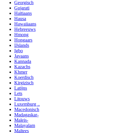
Georgisch
Gujarati
Haïtiaans
Hausa
Hawaiiaans
Hebreeuws
Hmong
Hongaars
IJslands
Igbo
Javaans
Kannada
Kazachs
Khmer
Koerdisch
Kirgizisch
Latijns
Lets
Litouws
Luxemburg ..
Macedonisch
Madagaskar-
Maleis-
Malayalam
Maltees