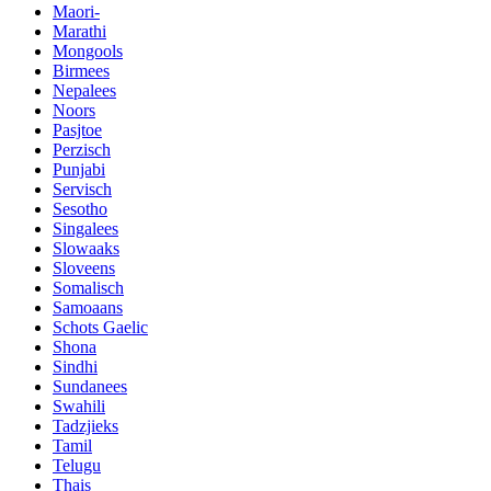
Maori-
Marathi
Mongools
Birmees
Nepalees
Noors
Pasjtoe
Perzisch
Punjabi
Servisch
Sesotho
Singalees
Slowaaks
Sloveens
Somalisch
Samoaans
Schots Gaelic
Shona
Sindhi
Sundanees
Swahili
Tadzjieks
Tamil
Telugu
Thais